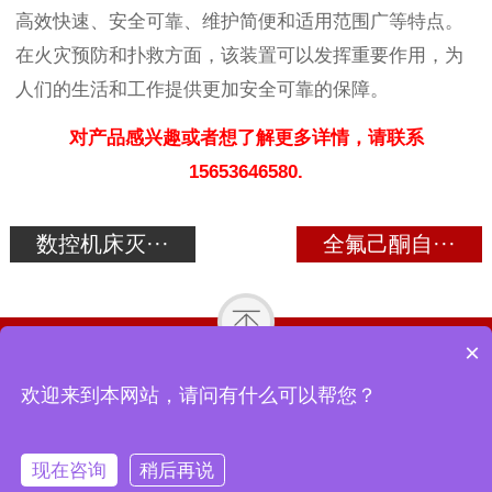
高效快速、安全可靠、维护简便和适用范围广等特点。
在火灾预防和扑救方面，该装置可以发挥重要作用，为
人们的生活和工作提供更加安全可靠的保障。
对产品感兴趣或者想了解更多详情，请联系
15653646580
.
数控机床灭···
全氟己酮自···
×
关于我们
产品中心
合作案例
资讯动态
欢迎来到本网站，请问有什么可以帮您？
Copyright © 2018-2026 山东中道消防设备有限公司 All Rights
Reserved.
现在咨询
稍后再说