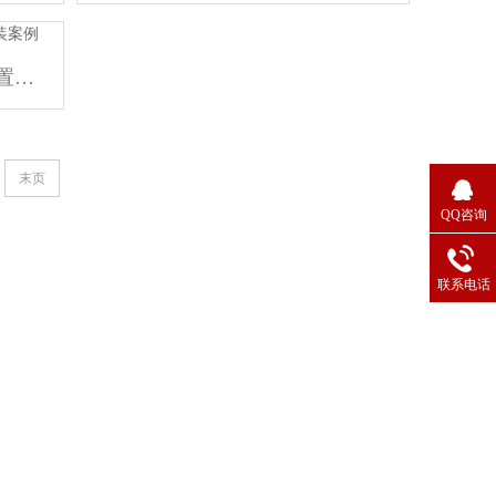
煤矿井下无轨胶轮车灭火装置安装案例
末页
QQ咨询
联系电话