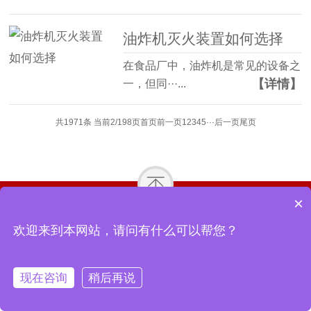
油炸机灭火装置如何选择
在食品厂中，油炸机是常见的设备之
【详情】
一，但同···...
共1971条 当前2/198页
首页
前一页
1
2
3
4
5
···
后一页
尾页
×
关于我们
产品中心
合作案例
资讯动态
欢迎来到本网站，请问有什么可以帮您？
Copyright © 2018-2026 山东中道消防设备有限公司 All Rights
Reserved.
现在咨询
稍后再说
回到首页
联系我们
拨打电话